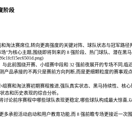
深度阶段
淘汰赛席位,转向更高强度的关键对阵、球队状态与冠军路径判断。非小号将于 2
预测市场”为核心主题,围绕即将到来的 8 强阶段、热门球队、潜在
526c1fcf15ec6501d.png)
此前围绕开赛、小组赛中段和 32 强前夜展开的专场不同,临近
热化阶段后,预测产品承接的不再只是赛前方向判断,而是更细颗粒度的赛
着小组赛和淘汰赛初期赛程推进,强队真实状态、黑马持续性、核
、状态和历史表现的综合分析。
将讨论前序赛程中哪些球队表现更稳定,哪些球队构成最大惊喜,
内容更多承担活动启动和用户教育功能,而 8 强前瞻专场更接近一