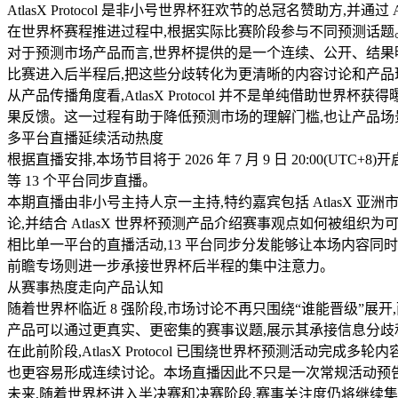
AtlasX Protocol 是非小号世界杯狂欢节的总冠名赞助
在世界杯赛程推进过程中,根据实际比赛阶段参与不同预测话题
对于预测市场产品而言,世界杯提供的是一个连续、公开、结果
比赛进入后半程后,把这些分歧转化为更清晰的内容讨论和产品
从产品传播角度看,AtlasX Protocol 并不是单纯借
果反馈。这一过程有助于降低预测市场的理解门槛,也让产品场
多平台直播延续活动热度
根据直播安排,本场节目将于 2026 年 7 月 9 日 20:00(UTC+8)开启
等 13 个平台同步直播。
本期直播由非小号主持人京一主持,特约嘉宾包括 AtlasX 亚
论,并结合 AtlasX 世界杯预测产品介绍赛事观点如何被组织
相比单一平台的直播活动,13 平台同步分发能够让本场内容同时触
前瞻专场则进一步承接世界杯后半程的集中注意力。
从赛事热度走向产品认知
随着世界杯临近 8 强阶段,市场讨论不再只围绕“谁能晋级”展开,
产品可以通过更真实、更密集的赛事议题,展示其承接信息分歧
在此前阶段,AtlasX Protocol 已围绕世界杯预测活动
也更容易形成连续讨论。本场直播因此不只是一次常规活动预告,而
未来,随着世界杯进入半决赛和决赛阶段,赛事关注度仍将继续集中。