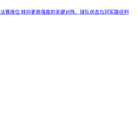
线和淘汰赛席位,转向更高强度的关键对阵、球队状态与冠军路径判