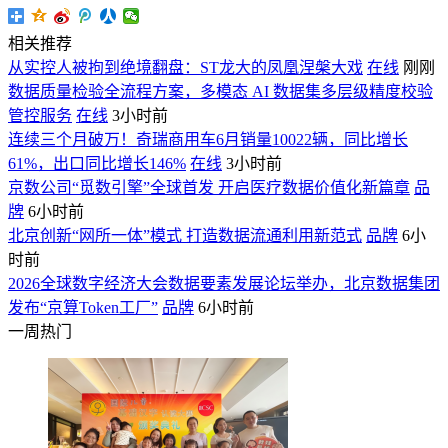
相关推荐
从实控人被拘到绝境翻盘：ST龙大的凤凰涅槃大戏
在线
刚刚
数据质量检验全流程方案，多模态 AI 数据集多层级精度校验
管控服务
在线
3小时前
连续三个月破万！奇瑞商用车6月销量10022辆，同比增长
61%，出口同比增长146%
在线
3小时前
京数公司“觅数引擎”全球首发 开启医疗数据价值化新篇章
品
牌
6小时前
北京创新“网所一体”模式 打造数据流通利用新范式
品牌
6小
时前
2026全球数字经济大会数据要素发展论坛举办，北京数据集团
发布“京算Token工厂”
品牌
6小时前
一周热门