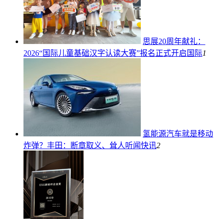
思展20周年献礼：
2026“国际儿童基础汉字认读大赛”报名正式开启
国际
1
氢能源汽车就是移动
炸弹？丰田：断章取义、耸人听闻
快讯
2