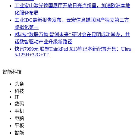
工业
宏山激光德国展厅开放日亮点纷呈，加速欧洲本地
化服务布局
工业
IDC最新报告发布，云宏信息蝉联国产独立第三方
虚拟化第一
P科技
“数联万物 智创未来” 研讨会在昆明成功举办，共
话数智驱动产业升级新路径
快讯
7999元 联想ThinkPad X13笔记本新配置开售：Ultra
5-125H+32G+1T
智能科技
头条
科技
IT
数码
手机
电脑
平板
智能