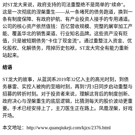
对ST龙大来说，政府支持的司法重整绝不是简单的"续命"。
这是一次彻底的涅槃重生——从一条堵死的债务跑道，换到一
条有制度保障、有政府护航、有产业投资人接手的专用通道。
公司的核心资产依然值钱：百亿营收规模、完整的屠宰加工产
能、覆盖华北的销售渠道、行业知名品牌。这些资产没有贬
值，只是被短期债务"卡住了现金流"。通过重整注入资金、优
化股权、化解债务，甩掉历史包袱，ST龙大完全有能力重新
站起来。
结语
ST龙大的故事，从蓝润系2019年32亿入主的高光时刻，到债
务暴雷、实控人被拘的至暗时刻，再到7月3日同步启动重整与
招募的转折时刻。对于投资者来说，理解这背后的制度创新、
政府决心与涅槃重生的底层逻辑，比猜测每天的股价波动更重
要。手术已经安排上了，主刀医生正在路上。凤凰涅槃，好戏
开场。
本文地址：http://www.quanqiukeji.com/kjzx/2376.html