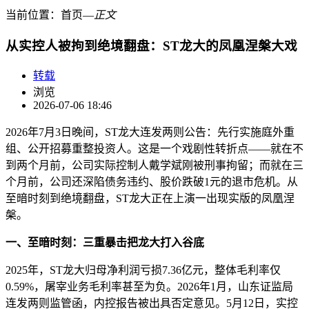
当前位置：
首页
―
正文
从实控人被拘到绝境翻盘：ST龙大的凤凰涅槃大戏
转载
浏览
2026-07-06 18:46
2026年7月3日晚间，ST龙大连发两则公告：先行实施庭外重
组、公开招募重整投资人。这是一个戏剧性转折点——就在不
到两个月前，公司实际控制人戴学斌刚被刑事拘留；而就在三
个月前，公司还深陷债务违约、股价跌破1元的退市危机。从
至暗时刻到绝境翻盘，ST龙大正在上演一出现实版的凤凰涅
槃。
一、至暗时刻：三重暴击把龙大打入谷底
2025年，ST龙大归母净利润亏损7.36亿元，整体毛利率仅
0.59%，屠宰业务毛利率甚至为负。2026年1月，山东证监局
连发两则监管函，内控报告被出具否定意见。5月12日，实控