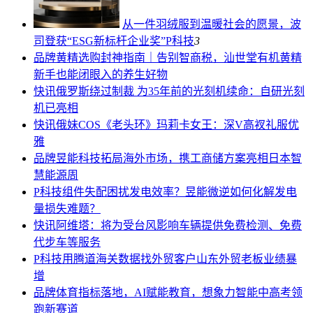
从一件羽绒服到温暖社会的愿景，波
司登获“ESG新标杆企业奖”
P科技
3
品牌
黄精选购封神指南｜告别智商税，汕世堂有机黄精
新手也能闭眼入的养生好物
快讯
俄罗斯绕过制裁 为35年前的光刻机续命：自研光刻
机已亮相
快讯
俄妹COS《老头环》玛莉卡女王：深V高衩礼服优
雅
品牌
昱能科技拓局海外市场，携工商储方案亮相日本智
慧能源周
P科技
组件失配困扰发电效率？昱能微逆如何化解发电
量损失难题？
快讯
阿维塔：将为受台风影响车辆提供免费检测、免费
代步车等服务
P科技
用腾道海关数据找外贸客户山东外贸老板业绩暴
增
品牌
体育指标落地，AI赋能教育，想象力智能中高考领
跑新赛道