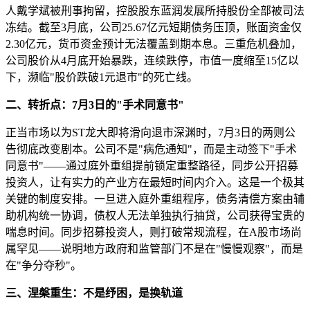
人戴学斌被刑事拘留，控股股东蓝润发展所持股份全部被司法
冻结。截至3月底，公司25.67亿元短期债务压顶，账面资金仅
2.30亿元，货币资金预计无法覆盖到期本息。三重危机叠加，
公司股价从4月底开始暴跌，连续跌停，市值一度缩至15亿以
下，濒临"股价跌破1元退市"的死亡线。
二、转折点：
7
月
3
日的
"
手术同意书
"
正当市场以为ST龙大即将滑向退市深渊时，7月3日的两则公
告彻底改变剧本。公司不是"病危通知"，而是主动签下"手术
同意书"——通过庭外重组提前锁定重整路径，同步公开招募
投资人，让有实力的产业方在最短时间内介入。这是一个极其
关键的制度安排。一旦进入庭外重组程序，债务清偿方案由辅
助机构统一协调，债权人无法单独执行抽贷，公司获得宝贵的
喘息时间。同步招募投资人，则打破常规流程，在A股市场尚
属罕见——说明地方政府和监管部门不是在"慢慢观察"，而是
在"争分夺秒"。
三、涅槃重生：不是纾困，是换轨道