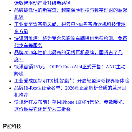
话数智驱动产业升级新路径
品牌
被低估的新赛道：越南保险科技与数字理财的崛起
机遇
工业
夏至饮茶新风尚，碧云泉N9s煮茶净饮机科技传承
东方韵
快讯
阿维塔：将为受台风影响车辆提供免费检测、免费
代步车等服务
品牌
2026年性价比最高的无线耳机品牌，国货占了几
席？
快讯
首销159元！OPPO Enco Air4正式开售：ANC主动
降噪
工业
爱成医视明TX树脂镜片：开启轻盈清晰视界新体验
品牌
Hi-Res认证全名单：2026真正高解析音质的蓝牙耳
机推荐
快讯
赶在发布前！苹果iPhone 16国行售价、参数曝光：
这价你买它还是华为三折叠
智能科技