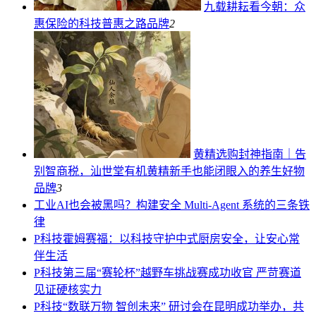
九载耕耘看今朝：众
惠保险的科技普惠之路
品牌
2
黄精选购封神指南｜告
别智商税，汕世堂有机黄精新手也能闭眼入的养生好物
品牌
3
工业
AI也会被黑吗？构建安全 Multi-Agent 系统的三条铁
律
P科技
霍姆赛福：以科技守护中式厨房安全，让安心常
伴生活
P科技
第三届“赛轮杯”越野车挑战赛成功收官 严苛赛道
见证硬核实力
P科技
“数联万物 智创未来” 研讨会在昆明成功举办，共