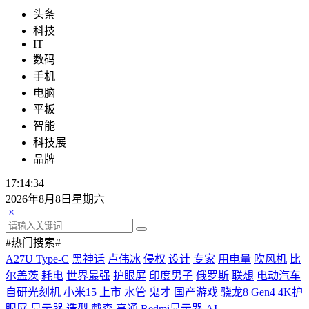
头条
科技
IT
数码
手机
电脑
平板
智能
科技展
品牌
17:14:35
2026年8月8日星期六
×
#热门搜索#
A27U Type-C
黑神话
卢伟冰
侵权
设计
专家
用电量
吹风机
比
尔盖茨
耗电
世界最强
护眼屏
印度男子
俄罗斯
联想
电动汽车
自研光刻机
小米15
上市
水管
鬼才
国产游戏
骁龙8 Gen4
4K护
眼屏
显示器
造型
戴森
高通
Redmi显示器
AI