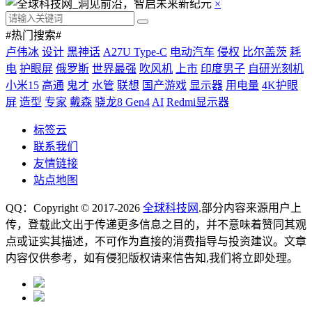
×
#热门搜索#
卢伟冰
设计
黑神话
A27U Type-C
电动汽车
侵权
比尔盖茨
耗
电
护眼屏
俄罗斯
世界最强
吹风机
上市
印度男子
自研光刻机
小米15
高通
鬼才
水管
联想
国产游戏
显示器
用电量
4K护眼
屏
造型
专家
戴森
骁龙8 Gen4
AI
Redmi显示器
标签云
联系我们
友情链接
站点地图
QQ：Copyright © 2017-2026
全球科技网
.部分内容来源用户上
传，登载此文出于传递更多信息之目的，并不意味着赞同其观
点或证实其描述，不可作为直接的消费指导与投资建议。文章
内容仅供参考，如有侵犯版权请来信告知,我们将立即处理。