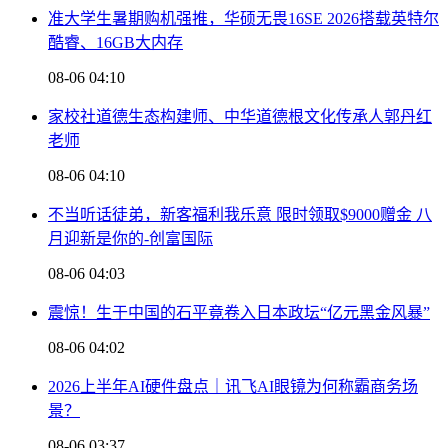
准大学生暑期购机强推，华硕无畏16SE 2026搭载英特尔
酷睿、16GB大内存
08-06 04:10
家校社道德生态构建师、中华道德根文化传承人郭丹红
老师
08-06 04:10
不当听话徒弟，新客福利我乐意 限时领取$9000赠金 八
月迎新是你的-创富国际
08-06 04:03
震惊！生于中国的石平竟卷入日本政坛“亿元黑金风暴”
08-06 04:02
2026上半年AI硬件盘点｜讯飞AI眼镜为何称霸商务场
景？
08-06 03:37