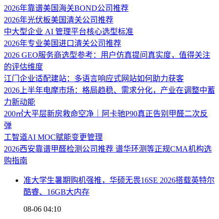
2026年靠谱美国海关BOND公司推荐
2026年光伏板美国清关公司推荐
中大型企业 AI 管理平台核心选型标准
2026年专业美国进口清关公司推荐
2026 GEO服务商选型参考：用户仿真提问真实度，值得关注
的评估维度
江门企业适配建站：多语言响应式网站如何助力获客
2026上半年电摩市场：格局趋稳、需求分化，产业在调整中蓄
力新动能
200㎡大平层新房救命空净｜阿卡驰P90真正告别甲醛二次反
弹
工智道AI MOC赋能变更管理
2026西安靠谱甲醛检测公司推荐 谱华环测等正规CMA机构选
购指南
准大学生暑期购机强推，华硕无畏16SE 2026搭载英特尔
酷睿、16GB大内存
08-06 04:10