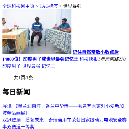
全球科技网主页
>
TAG标签
> 世界最强
记住自然常数小数点后
14000位！印度男子成世界最强记忆王
科技快报
1年前
网络
270
印度男子
世界最强
记忆王
共1页/1条
每日新闻
展讯||《墨兰润南洋，香兰中华情——著名艺术家刘小爱新加
坡精品画展》
双冠登顶，质领未来！奇瑞商用车荣获国家级动力电池安全赛
事双赛道一等奖