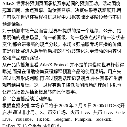
AtlasX 世界杯预测页面承接赛事期间的预测互动。活动围绕
冠军归属、焦点赛事、淘汰赛晋级、决赛结果等话题展开,用
户可以在世界杯赛程推进过程中,根据实际比赛阶段参与不同
预测话题。
对于预测市场产品而言,世界杯提供的是一个连续、公开、结
果明确的观察场景。每一轮晋级、每一场焦点战和每一次状态
变化,都会带来新的观点分歧。本场 8 强前瞻专场直播的价值,
正是在比赛进入后半程后,把这些分歧转化为更清晰的内容讨
论和产品理解路径。
从产品传播角度看,AtlasX Protocol 并不是单纯借助世界杯获得
曝光,而是在借助密集赛程解释预测产品的使用逻辑。用户先
通过比赛形成判断,再通过预测话题记录观点,并在赛果产生后
观察结果反馈。这一过程有助于降低预测市场的理解门槛,也
让产品场景从抽象概念转向具体赛事。
多平台直播延续活动热度
根据直播安排,本场节目将于 2026 年 7 月 9 日 20:00(UTC+8)开
启,并通过非小号、X、币安广场、火币 Live、热币 Live、Gate
Live、YouTube、TikTok、Telegram、Pumpkin、Sidekick、
DeBox 等 13 个平台同步直播。