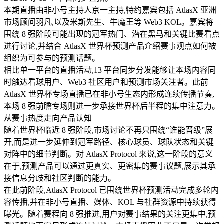
本期直播由非小号主持人京一主持,特约嘉宾包括 AtlasX 亚洲
市场顾问羽凡,以及米斯先生、牛魔王等 Web3 KOL。嘉宾将
围绕 8 强阶段可能出现的冠军热门、潜在黑马和关键比赛看点
进行讨论,并结合 AtlasX 世界杯预测产品介绍赛事观点如何被
组织为可参与的预测话题。
相比单一平台的直播活动,13 平台同步分发能够让本场内容同
时触达看球用户、Web3 社区用户和预测市场关注者。此前
AtlasX 世界杯专场直播已在非小号生态内形成连续传播节奏,
本场 8 强前瞻专场则进一步承接世界杯后半程的集中注意力。
从赛事热度走向产品认知
随着世界杯临近 8 强阶段,市场讨论不再只围绕“谁能晋级”展
开,而是进一步延伸到冠军路径、核心球员、球队状态和关键
对阵中的细节判断。对 AtlasX Protocol 来说,这一阶段的意义
在于,预测产品可以通过更真实、更密集的赛事议题,展示其承
接信息分歧和社区判断的能力。
在此前阶段,AtlasX Protocol 已围绕世界杯预测活动完成多轮内
容传播,并在非小号直播、媒体、KOL 与社群资源中持续获得
曝光。随着赛程向 8 强推进,用户对赛事结果的关注更集中,预