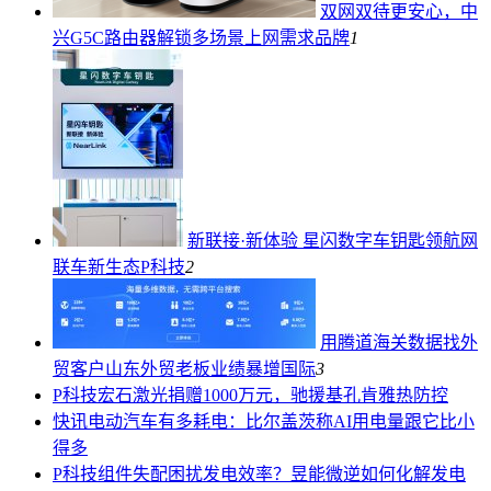
双网双待更安心，中
兴G5C路由器解锁多场景上网需求
品牌
1
新联接·新体验 星闪数字车钥匙领航网
联车新生态
P科技
2
用腾道海关数据找外
贸客户山东外贸老板业绩暴增
国际
3
P科技
宏石激光捐赠1000万元，驰援基孔肯雅热防控
快讯
电动汽车有多耗电：比尔盖茨称AI用电量跟它比小
得多
P科技
组件失配困扰发电效率？昱能微逆如何化解发电