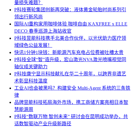
量损失难题？
P科技
赛轮集团创新再突破：液体黄金轮胎时尚系列引
领出行新风尚
国际
AI重构家用咖啡体验 咖啡自由 KAXFREE x ELLE
DECO 春季巡游上海站收官
P科技
昱能科技携手北美合作伙伴，以光伏助力医疗领
域绿色公益发展！
快讯
1分钟1块钱：新能源汽车充电占位费被吐槽太贵
P科技
全球“智”造升级，宏山激光NVA激光喷嘴视觉同
轴仪成关键助力
P科技
康宁显示科技献礼在华二十周年，以跨界非遗艺
术彰显科技温度
工业
AI也会被黑吗？构建安全 Multi-Agent 系统的三条铁
律
品牌
昱能科技拓局海外市场，携工商储方案亮相日本智
慧能源周
P科技
“数联万物 智创未来” 研讨会在昆明成功举办，共
话数智驱动产业升级新路径