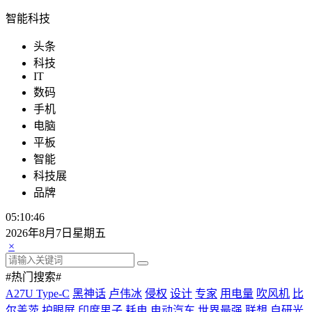
智能科技
头条
科技
IT
数码
手机
电脑
平板
智能
科技展
品牌
05:10:47
2026年8月7日星期五
×
#热门搜索#
A27U Type-C
黑神话
卢伟冰
侵权
设计
专家
用电量
吹风机
比
尔盖茨
护眼屏
印度男子
耗电
电动汽车
世界最强
联想
自研光