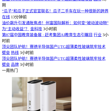
刚
“瓜子”和瓜子正式官宣联名！瓜子二手车在玩一种很新的跨界
在线
13分钟前
油价飙升引发通胀焦虑！创富国际解析：如何变“被动波动物”
为“主动收益”？
金科技
3小时前
第87届中国教育装备展 · 赶考集团AI教育生态引瞩目
行业
3小
时前
顶尖团队护航！赛德半导体国产UTG超薄柔性玻璃筑牢技术
壁垒
热线
3小时前
顶尖团队护航！赛德半导体国产UTG超薄柔性玻璃筑牢技术
壁垒
品牌
3小时前
一周热门