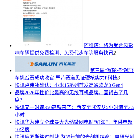
阿维塔：将为受台风影
响车辆提供免费检测、免费代步车等服务
快讯
2
第三届“赛轮杯”越野
车挑战赛成功收官 严苛赛道见证硬核实力
P科技
3
快讯
卢伟冰确认：小米15系列首发高通骁龙8 Gen4
品牌
2026年性价比最高的无线耳机品牌，国货占了几
席？
快讯
又一时速350高铁来了：西安至武汉从5小时缩至2.5
小时
快讯
华为建立全球最大光储微网电站“红海”：年供电超
10亿度
快讯
俄罗斯绕过制裁 为35年前的光刻机续命：自研光刻