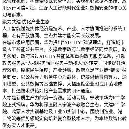
态管理机制，构建全栈式安全体系，实现核心数据不出端、应
用运行可信可控，适配人工智能时代企业对数据安全的核心关
切与诉求。
聚力共建 优化产业生态
人工智能赋能实体经济是技术、产业、人才协同推进的系统工
程，唯有开放协同、生态共建才能实现长效发展。
在城市级应用层面，华为提出“AI CITY”建设理念，打造城市
级人工智能公共平台，支撑数字政府与数字经济同步发展。政
务领域，政府通过AI CITY智能体系重构政务服务体系，推动
政务服务从“人找服务”到“服务主动找人”的转变，同步提升治
理效能、厚植民生温度；产业领域，政府立足产业链“链长”服
务职责，以公共算力服务中心为载体，统筹供给普惠算力、通
用模型、公共数据等基础支撑，大幅压缩企业AI应用落地成
本，打通技术供给对接产业需求的闭环通道。
人才是新质生产力的第一资源。活动现场，宁波市华为ICT学
院正式揭牌。华为将深度融入宁波产教融合生态，共建ICT学
院、鸿蒙人才实训基地及工业AI实训中心，围绕制造业、港
口物流等优势领域定向培养复合型技术人才，为本地数智化转
型夯实人才根基。