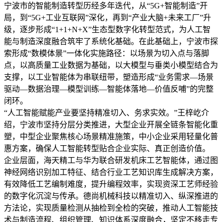
宁波市的智能制造转型历经多年迭代，从“5G+智能制造”开
局，到“5G+工业互联网”深化，再到“产业大脑+未来工厂”升
级，逐步形成“1+1+N+X”生态型数字化转型范式，为人工智
能与制造深度融合筑牢了系统化基础。在此基础上，宁波市探
索形成“数模体景”一体化实施路径：以场景为切入点与落脚
点，以高质量工业数据为基础，以大模型与垂类小模型结合为
支撑，以工业智能体为串联纽带，塑造形成“业务需求—场景
驱动—数据治理—模型训练—智能体落地—价值反哺”的完整
闭环。
“人工智能赋能产业要坚持精准切入、务求实效。”王梓屹介
绍，宁波市坚持分层分类推进，大型企业开展全链条智能化重
塑，中型企业聚焦核心场景精准施策，中小企业采用轻量化普
惠方案，确保人工智能转型贴合企业实际、真正创造价值。
企业层面，海天精工与华为联合研发机床工艺智能体，通过图
神经网络识别加工特征、结合行业工艺知识库生成解决方案，
有效降低工艺编制难度，提升编程效率，实现资深工艺师经验
的数字化沉淀与传承。德尚机械科技以精准切入、纵深推进的
方法论，实现质量检测从抽检到全检的突破，推动人工智能技
术与制造流程、组织管理、知识体系深度融合，坚定不移走专