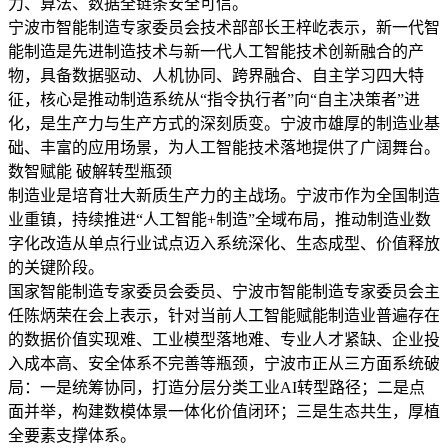
力、算法、数据全链条安全可信。
宁波市智能制造专家委员会技术部部长王梓屹表示，新一代智
能制造是先进制造技术与新一代人工智能技术创新融合的产
物，具备数据驱动、人机协同、跨界融合、自主学习四大特
征，核心是推动制造系统从“指令执行者”向“自主决策者”进
化，是生产力与生产方式的深刻质变。宁波市雄厚的制造业基
础、丰富的应用场景，为人工智能技术落地提供了广阔舞台。
数智赋能 破解转型瓶颈
制造业是培育壮大新质生产力的主战场。宁波市作为全国制造
业重镇，持续推进“人工智能+制造”全域布局，推动制造业数
字化改造从单点行业试点迈入系统深化、生态成型、价值释放
的关键阶段。
国家智能制造专家委员会委员、宁波市智能制造专家委员会主
任陈炳荣在会上表示，针对当前人工智能赋能制造业普遍存在
的数据价值实现难、工业模型落地难、专业人才紧缺、企业投
入成本高、安全体系不完善等瓶颈，宁波市正从三方面系统破
局：一是统筹协同，打造分层分类工业AI转型路径；二是点
面并举，构建数模体景一体化价值闭环；三是生态共生，厚植
全要素支撑体系。