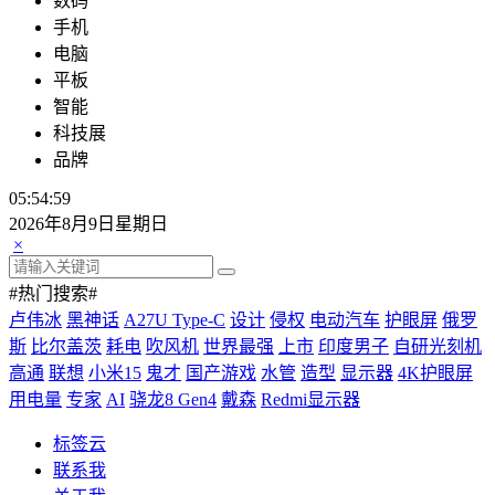
数码
手机
电脑
平板
智能
科技展
品牌
05:54:59
2026年8月9日星期日
×
#热门搜索#
卢伟冰
黑神话
A27U Type-C
设计
侵权
电动汽车
护眼屏
俄罗
斯
比尔盖茨
耗电
吹风机
世界最强
上市
印度男子
自研光刻机
高通
联想
小米15
鬼才
国产游戏
水管
造型
显示器
4K护眼屏
用电量
专家
AI
骁龙8 Gen4
戴森
Redmi显示器
标签云
联系我