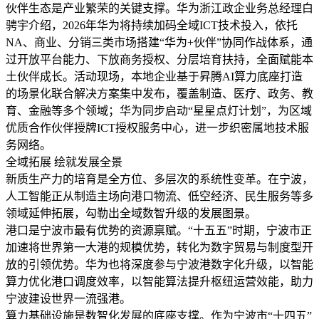
伙伴生态是产业繁荣的关键支撑。华为浙江政企业务总经理白
骋宇介绍，2026年华为将持续加码全域ICT技术投入，依托
NA、商业、分销三类市场搭建“华为+伙伴”协同作战体系，通
过开放平台能力、下放商务授权、分层培育扶持，全面赋能本
土伙伴成长。活动现场，本地企业基于昇腾AI算力底座打造
的场景化联合解决方案集中发布，覆盖制造、医疗、政务、教
育、金融等多个领域；华为同步启动“星星点灯计划”，为区域
优质合作伙伴授牌ICT授权服务中心，进一步织密属地技术服
务网络。
全域拓展 绘就发展全景
新质生产力的培育是全方位、多层次的系统性变革。在宁波，
人工智能正从制造主场向港口物流、低空经济、民生服务等多
领域延伸拓展，勾勒出全域数智升级的发展图景。
港口是宁波市最有优势的资源禀赋。“十五五”时期，宁波市正
加速将世界第一大港的规模优势，转化为数字贸易与制度型开
放的引领优势。华为也将深度参与宁波港数字化升级，以智能
算力优化港口调度效率，以智能算法提升枢纽运营效能，助力
宁波建设世界一流强港。
算力基础设施是数智化发展的底座支撑。作为宁波市“十四五”