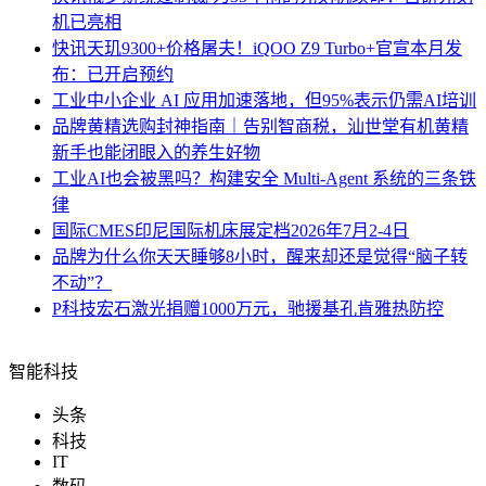
机已亮相
快讯
天玑9300+价格屠夫！iQOO Z9 Turbo+官宣本月发
布：已开启预约
工业
中小企业 AI 应用加速落地，但95%表示仍需AI培训
品牌
黄精选购封神指南｜告别智商税，汕世堂有机黄精
新手也能闭眼入的养生好物
工业
AI也会被黑吗？构建安全 Multi-Agent 系统的三条铁
律
国际
CMES印尼国际机床展定档2026年7月2-4日
品牌
为什么你天天睡够8小时，醒来却还是觉得“脑子转
不动”？
P科技
宏石激光捐赠1000万元，驰援基孔肯雅热防控
智能科技
头条
科技
IT