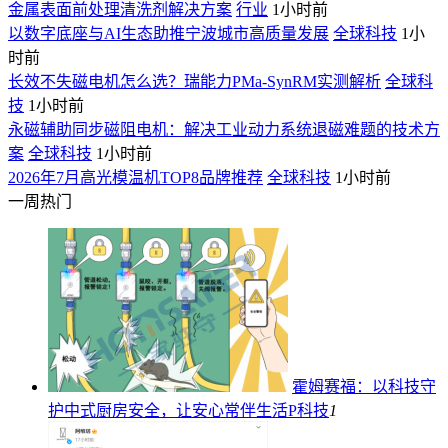
金属表面前处理清洗剂解决方案
行业
1小时前
以数字底座与AI生态助推宁波城市高质量发展
全球科技
1小
时前
长效不失磁电机怎么选？瑞能力PMa-SynRM实测解析
全球科
技
1小时前
永磁辅助同步磁阻电机：解决工业动力系统退磁难题的技术方
案
全球科技
1小时前
2026年7月高光模温机TOP8品牌推荐
全球科技
1小时前
一周热门
霍姆赛福：以科技守
护中式厨房安全，让安心常伴生活
P科技
1