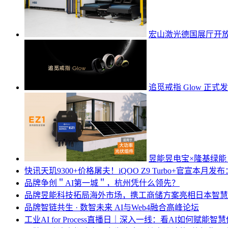
宏山激光德国展厅开
追觅戒指 Glow 正
昱能昱电宝×隆基绿
快讯
天玑9300+价格屠夫！iQOO Z9 Turbo+官宣本月
品牌
争创＂AI第一城＂，杭州凭什么领先？
品牌
昱能科技拓局海外市场，携工商储方案亮相日本智慧
品牌
智链共生 · 数智未来 AI与Web4融合高峰论坛
工业
AI for Process直播日｜深入一线：看AI如何赋能智