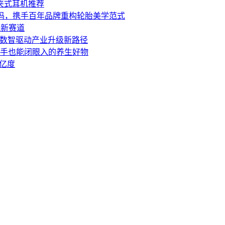
夹式耳机推荐
码，携手百年品牌重构轮胎美学范式
跑新赛道
话数智驱动产业升级新路径
手也能闭眼入的养生好物
0亿度