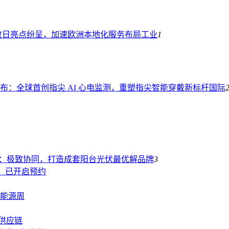
放日亮点纷呈，加速欧洲本地化服务布局
工业
1
式发布：全球首创指尖 AI 心电监测，重塑指尖智能穿戴新标杆
国际
能：极致协同，打造成套阳台光伏最优解
品牌
3
发布：已开启预约
能源周
慧供应链