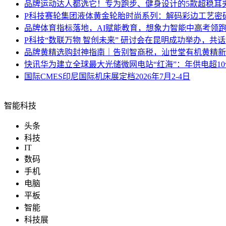
品牌
运动达人都选它！专为跑步、健身设计的5款超稳耳
P科技
赛轮集团液体黄金轮胎时尚系列：解码彩边工艺密
品牌
体育指标落地，AI赋能教育，想象力智能中高考领
P科技
“数联万物 智创未来” 研讨会在昆明成功举办，共
品牌
黄精选购封神指南｜告别智商税，汕世堂有机黄精新
快讯
华为建立全球最大光储微网电站“红海”：年供电超1
国际
CMES印尼国际机床展定档2026年7月2-4日
智能科技
头条
科技
IT
数码
手机
电脑
平板
智能
科技展