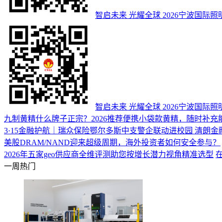
智启未来 光耀全球 2026宁波国
智启未来 光耀全球 2026宁波国
九制黄精什么牌子正宗？2026推荐便携小袋款黄精，随时补充
3·15金融护航｜瑞众保险鄂尔多斯中支警企联动进校园 清朗金
美股DRAM/NAND迎来超级周期，海外投资者如何安全参与？
2026年五家geo供应商全维评测助您按增长潜力视角精准选型
一周热门