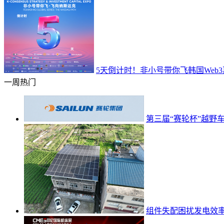
5天倒计时！非小号带你飞韩国Web
一周热门
第三届“赛轮杯”越野
组件失配困扰发电效