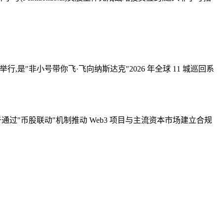
月 29 日在韩国首尔举行,是"非小号带你飞·飞向纳斯达克"2026 年全球 11 城巡回系
力于通过"币股联动"机制推动 Web3 项目与主流资本市场建立合规