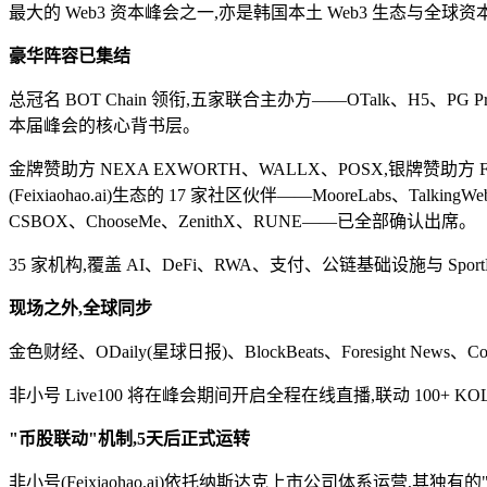
最大的 Web3 资本峰会之一,亦是韩国本土 Web3 生态与全
豪华阵容已集结
总冠名 BOT Chain 领衔,五家联合主办方——OTalk、H5、PG 
本届峰会的核心背书层。
金牌赞助方 NEXA EXWORTH、WALLX、POSX,银牌赞助方 Future
(Feixiaohao.ai)生态的 17 家社区伙伴——MooreLabs、TalkingW
CSBOX、ChooseMe、ZenithX、RUNE——已全部确认出席。
35 家机构,覆盖 AI、DeFi、RWA、支付、公链基础设施与 Spo
现场之外,全球同步
金色财经、ODaily(星球日报)、BlockBeats、Foresight Ne
非小号 Live100 将在峰会期间开启全程在线直播,联动 1
"币股联动"机制,5天后正式运转
非小号(Feixiaohao.ai)依托纳斯达克上市公司体系运营,其