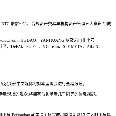
体、RWA 落地、BTC 增信公链、合规资产交易与机构资产管理五大赛道,组成
low、VoidChain、HGDAO、YANHUANG,以及来自非小号
、路飞社区、DeFAi、FanFan、VC Team、SPF META、AtlasX、
。
p、RootData 九家头部中文媒体将对本届峰会进行全程报道。
。无法亲赴现场的观众,将拥有与到场者几乎同等的信息视野。
(Feixiaohao.ai)美股主体完成战略投资签约,进入非小号指