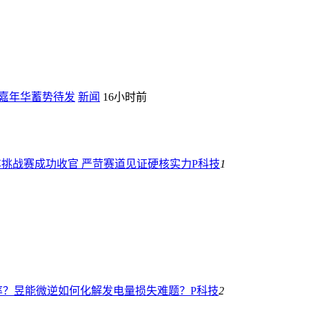
3嘉年华蓄势待发
新闻
16小时前
车挑战赛成功收官 严苛赛道见证硬核实力
P科技
1
率？昱能微逆如何化解发电量损失难题？
P科技
2