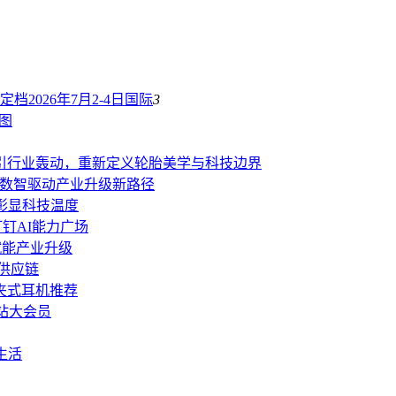
档2026年7月2-4日
国际
3
蓝图
日引行业轰动，重新定义轮胎美学与科技边界
话数智驱动产业升级新路径
彰显科技温度
钉钉AI能力广场
赋能产业升级
慧供应链
夹式耳机推荐
B站大会员
生活