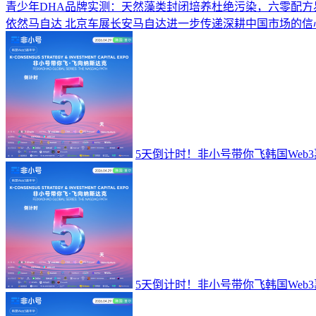
青少年DHA品牌实测：天然藻类封闭培养杜绝污染，六零配方
依然马自达 北京车展长安马自达进一步传递深耕中国市场的信
5天倒计时！非小号带你飞韩国Web
5天倒计时！非小号带你飞韩国Web