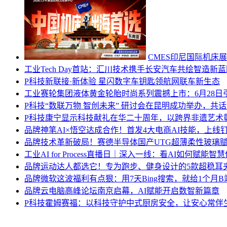
CMES印尼国际机床展定
工业
Tech Day首站：汇川技术携手长安汽车共绘智造新
P科技
新联接·新体验 星闪数字车钥匙领航网联车新生态
工业
赛轮集团液体黄金轮胎时尚系列震撼上市：6月28
P科技
“数联万物 智创未来” 研讨会在昆明成功举办，共
P科技
康宁显示科技献礼在华二十周年，以跨界非遗艺术
品牌
神笔AI×悟空达成合作！首发4大电商AI技能，上线
品牌
技术革新破局！赛德半导体国产UTG超薄柔性玻璃
工业
AI for Process直播日｜深入一线：看AI如何赋能智
品牌
运动达人都选它！专为跑步、健身设计的5款超稳耳
品牌
微软这波福利有点狠：用7天Bing搜索，就给1个月
品牌
云电脑高峰论坛南京启幕，AI赋能开启数智新篇章
P科技
霍姆赛福：以科技守护中式厨房安全，让安心常伴