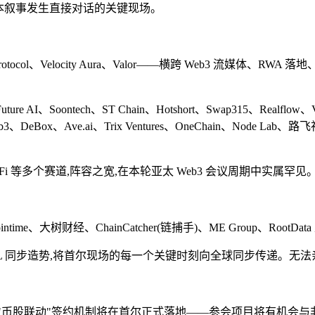
球资本叙事发生直接对话的关键现场。
Protocol、Velocity Aura、Valor——横跨 Web3 流媒
 AI、Soontech、ST Chain、Hotshort、Swap315、Realf
eb3、DeBox、Ave.ai、Trix Ventures、OneChain、Node Lab
rtFi 等多个赛道,阵容之宽,在本轮亚太 Web3 会议周期中实属罕见
ws、Cointime、大树财经、ChainCatcher(链捕手)、ME Grou
00+ KOL 同步造势,将首尔现场的每一个关键时刻向全球同步传递
独有的"币股联动"签约机制将在首尔正式落地——参会项目将有机会与非小号