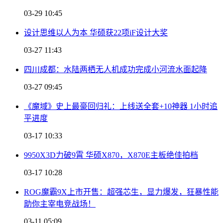
03-29 10:45
设计思维以人为本 华硕获22项iF设计大奖
03-27 11:43
四川成都：水陆两栖无人机成功完成小河流水面起降
03-27 09:45
《魔域》史上最豪回归礼：上线送全套+10神器 1小时追
平进度
03-17 10:33
9950X3D力破9霄 华硕X870，X870E主板绝佳拍档
03-17 10:28
ROG魔霸9X上市开售：超强芯生，显力爆发，狂暴性能
助你主宰电竞战场！
03-11 05:09