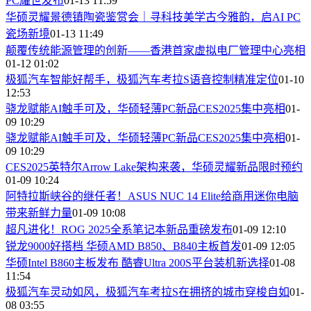
PC耀世发布
01-13 11:59
华硕灵耀景德镇陶瓷鉴赏会｜寻科技美学古今雅韵，启AI PC
瓷场新境
01-13 11:49
颠覆传统能源管理的创新——香港首家虚拟电厂管理中心亮相
01-12 01:02
极狐汽车智能好帮手，极狐汽车考拉S语音控制精准定位
01-10
12:53
骁龙赋能AI触手可及，华硕轻薄PC新品CES2025集中亮相
01-
09 10:29
骁龙赋能AI触手可及，华硕轻薄PC新品CES2025集中亮相
01-
09 10:29
CES2025英特尔Arrow Lake架构来袭，华硕灵耀新品限时预约
01-09 10:24
阿特拉斯峡谷的继任者！ASUS NUC 14 Elite给商用迷你电脑
带来新鲜力量
01-09 10:08
超凡进化！ROG 2025全系笔记本新品重磅发布
01-09 12:10
锐龙9000好搭档 华硕AMD B850、B840主板首发
01-09 12:05
华硕Intel B860主板发布 酷睿Ultra 200S平台装机新选择
01-08
11:54
极狐汽车灵动如风，极狐汽车考拉S在拥挤的城市穿梭自如
01-
08 03:55