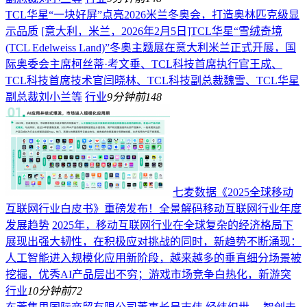
TCL华星“一块好屏”点亮2026米兰冬奥会，打造奥林匹克级显
示品质
[意大利，米兰，2026年2月5日]TCL华星“雪绒奇境
(TCL Edelweiss Land)”冬奥主题展在意大利米兰正式开展，国
际奥委会主席柯丝蒂·考文垂、TCL科技首席执行官王成、
TCL科技首席技术官闫晓林、TCL科技副总裁魏雪、TCL华星
副总裁刘小兰等
行业
9分钟前
148
七麦数据《2025全球移动
互联网行业白皮书》重磅发布！全景解码移动互联网行业年度
发展趋势
2025年，移动互联网行业在全球复杂的经济格局下
展现出强大韧性，在积极应对挑战的同时，新趋势不断涌现：
人工智能进入规模化应用新阶段，越来越多的垂直细分场景被
挖掘，优秀AI产品层出不穷；游戏市场竞争白热化，新游突
行业
10分钟前
72