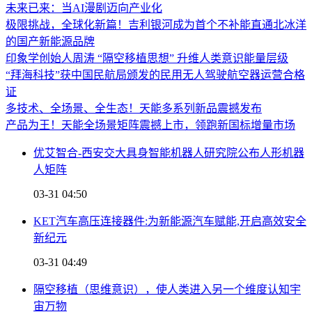
未来已来：当AI漫剧迈向产业化
极限挑战，全球化新篇！吉利银河成为首个不补能直通北冰洋
的国产新能源品牌
印象学创始人周涛 “隔空移植思想” 升维人类意识能量层级
“拜海科技”获中国民航局颁发的民用无人驾驶航空器运营合格
证
多技术、全场景、全生态！天能多系列新品震撼发布
产品为王！天能全场景矩阵震撼上市，领跑新国标增量市场
优艾智合-西安交大具身智能机器人研究院公布人形机器
人矩阵
03-31 04:50
KET汽车高压连接器件:为新能源汽车赋能,开启高效安全
新纪元
03-31 04:49
隔空移植（思维意识），使人类进入另一个维度认知宇
宙万物