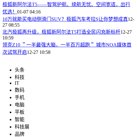
​极狐新阿尔法T5——智驾护航、续航无忧、空间宽适，出行
优选！
01-07 04:16
​10万就能买电动侧滑门SUV？极狐汽车考拉S让你梦想成真
12-
27 08:55
北汽极狐再升级，极狐新阿尔法T5打造全民闪充新标杆
12-27
10:59
领克Z10 ＂一半最强大脑，一半百万超跑＂ 城市NOA媒体首
次试驾开启
12-27 10:58
头条
科技
IT
数码
手机
电脑
平板
智能
科技展
品牌