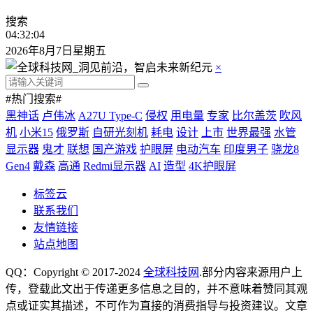
搜索
04:32:04
2026年8月7日星期五
×
#热门搜索#
黑神话
卢伟冰
A27U Type-C
侵权
用电量
专家
比尔盖茨
吹风
机
小米15
俄罗斯
自研光刻机
耗电
设计
上市
世界最强
水管
显示器
鬼才
联想
国产游戏
护眼屏
电动汽车
印度男子
骁龙8
Gen4
戴森
高通
Redmi显示器
AI
造型
4K护眼屏
标签云
联系我们
友情链接
站点地图
QQ：Copyright © 2017-2024
全球科技网
.部分内容来源用户上
传，登载此文出于传递更多信息之目的，并不意味着赞同其观
点或证实其描述，不可作为直接的消费指导与投资建议。文章