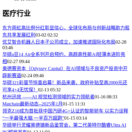
医疗行业
东方雨虹高比例分红彰显信心，全球化布局与创新战略助力股
东共享发展红利
03-02 02:32
优艾智合机器人日本子公司成立，加速推进国际化布局
02-28
03:46
华硕a豆14 Air全系列开启预约，高颜高性能AI轻薄本进阶亮
相
02-27 09:44
奥德赛资本（Odyssey Capital）在AI领域与不良资产投资中开
辟新赛道
02-24 09:46
华硕321彩蛋节惊喜启幕！新品来袭，政府补贴至高2000元还
可享4+4无忧保！
02-13 05:32
杭州迅效 ——AI 视觉检测领域的实力领航者
01-16 08:33
Matchain最新动态--2025年1月
01-15 11:31
领克Z10成为首批获中国汽研4G+认证的智能轿车 以实力诠释
“一半最强大脑 一半百万超跑”
01-15 03:14
华硕举行灵耀景德镇新品鉴赏会，第二代英特尔酷睿Ultra AI