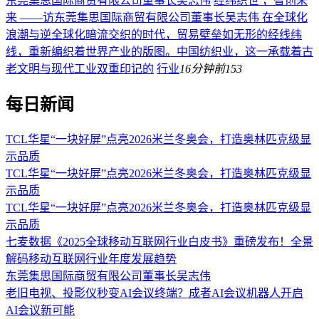
东莞集思国际商贸有限公司董事长吴志伟
经纬织世 ，智创未
来 ——访东莞集思国际商贸有限公司董事长吴志伟 在全球化
浪潮与逆全球化暗流交织的时代，贸易壁垒如无形的经线纬
线，重新编织着世界产业的版图。中国纺织业，这一承载着古
老文明与现代工业双重印记的
行业
16分钟前
153
每日新闻
TCL华星“一块好屏”点亮2026米兰冬奥会，打造奥林匹克级显
示品质
TCL华星“一块好屏”点亮2026米兰冬奥会，打造奥林匹克级显
示品质
TCL华星“一块好屏”点亮2026米兰冬奥会，打造奥林匹克级显
示品质
七麦数据《2025全球移动互联网行业白皮书》重磅发布！全景
解码移动互联网行业年度发展趋势
东莞集思国际商贸有限公司董事长吴志伟
老旧电视、投影仪秒变AI会议终端？成者AI会议机器人开启
AI会议新可能